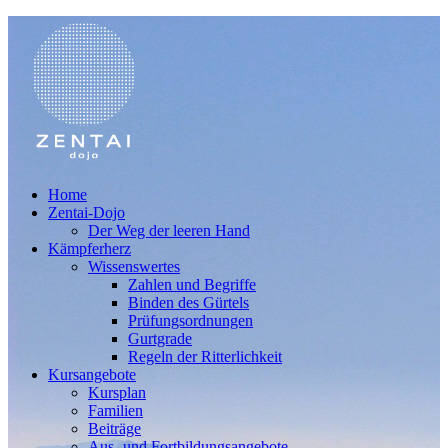
Home
Zentai-Dojo
Der Weg der leeren Hand
Kämpferherz
Wissenswertes
Zahlen und Begriffe
Binden des Gürtels
Prüfungsordnungen
Gurtgrade
Regeln der Ritterlichkeit
Kursangebote
Kursplan
Familien
Beiträge
Aus- und Fortbildungsangebote