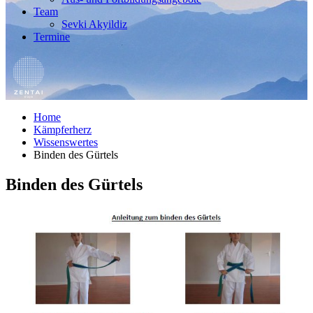
Team
Sevki Akyildiz
Termine
Home
Kämpferherz
Wissenswertes
Binden des Gürtels
Binden des Gürtels